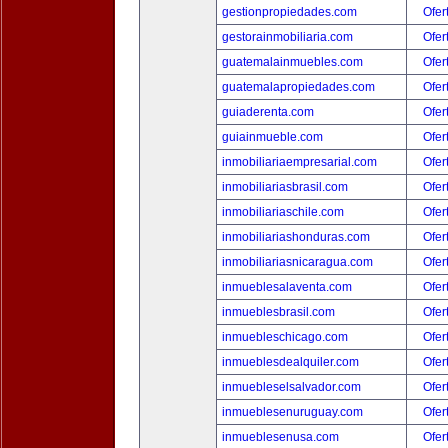
gestionpropiedades.com
Ofer
gestorainmobiliaria.com
Ofer
guatemalainmuebles.com
Ofer
guatemalapropiedades.com
Ofer
guiaderenta.com
Ofer
guiainmueble.com
Ofer
inmobiliariaempresarial.com
Ofer
inmobiliariasbrasil.com
Ofer
inmobiliariaschile.com
Ofer
inmobiliariashonduras.com
Ofer
inmobiliariasnicaragua.com
Ofer
inmueblesalaventa.com
Ofer
inmueblesbrasil.com
Ofer
inmuebleschicago.com
Ofer
inmueblesdealquiler.com
Ofer
inmuebleselsalvador.com
Ofer
inmueblesenuruguay.com
Ofer
inmueblesenusa.com
Ofer