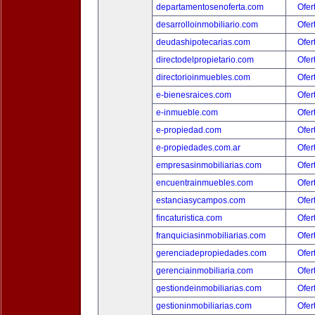
departamentosenoferta.com
Ofer
desarrolloinmobiliario.com
Ofer
deudashipotecarias.com
Ofer
directodelpropietario.com
Ofer
directorioinmuebles.com
Ofer
e-bienesraices.com
Ofer
e-inmueble.com
Ofer
e-propiedad.com
Ofer
e-propiedades.com.ar
Ofer
empresasinmobiliarias.com
Ofer
encuentrainmuebles.com
Ofer
estanciasycampos.com
Ofer
fincaturistica.com
Ofer
franquiciasinmobiliarias.com
Ofer
gerenciadepropiedades.com
Ofer
gerenciainmobiliaria.com
Ofer
gestiondeinmobiliarias.com
Ofer
gestioninmobiliarias.com
Ofer