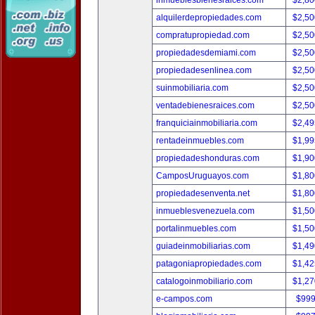
inmueblesbienesraices.com
$2,80
alquilerdepropiedades.com
$2,50
compratupropiedad.com
$2,50
propiedadesdemiami.com
$2,50
propiedadesenlinea.com
$2,50
suinmobiliaria.com
$2,50
ventadebienesraices.com
$2,50
franquiciainmobiliaria.com
$2,49
rentadeinmuebles.com
$1,99
propiedadeshonduras.com
$1,90
CamposUruguayos.com
$1,80
propiedadesenventa.net
$1,80
inmueblesvenezuela.com
$1,50
portalinmuebles.com
$1,50
guiadeinmobiliarias.com
$1,49
patagoniapropiedades.com
$1,42
catalogoinmobiliario.com
$1,27
e-campos.com
$999