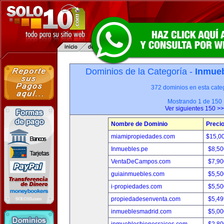
Dominios de la Categoría -
Inmueb
372 dominios en esta categ
Mostrando 1 de 150
Ver siguientes 150 >>
Nombre de Dominio
Preci
miamipropiedades.com
$15,0
Inmuebles.pe
$8,50
VentaDeCampos.com
$7,90
guiainmuebles.com
$5,50
i-propiedades.com
$5,50
propiedadesenventa.com
$5,49
inmueblesmadrid.com
$5,00