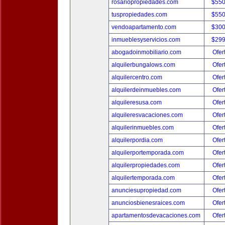
rosariopropiedades.com
$550
tuspropiedades.com
$550
vendoapartamento.com
$300
inmueblesyservicios.com
$299
abogadoinmobiliario.com
Ofer
alquilerbungalows.com
Ofer
alquilercentro.com
Ofer
alquilerdeinmuebles.com
Ofer
alquileresusa.com
Ofer
alquileresvacaciones.com
Ofer
alquilerinmuebles.com
Ofer
alquilerpordia.com
Ofer
alquilerportemporada.com
Ofer
alquilerpropiedades.com
Ofer
alquilertemporada.com
Ofer
anunciesupropiedad.com
Ofer
anunciosbienesraices.com
Ofer
apartamentosdevacaciones.com
Ofer