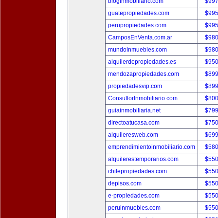
bloginmobiliario.com
$997
guatepropiedades.com
$995
perupropiedades.com
$995
CamposEnVenta.com.ar
$980
mundoinmuebles.com
$980
alquilerdepropiedades.es
$950
mendozapropiedades.com
$899
propiedadesvip.com
$899
ConsultorInmobiliario.com
$800
guiainmobiliaria.net
$799
directoatucasa.com
$750
alquileresweb.com
$699
emprendimientoinmobiliario.com
$580
alquilerestemporarios.com
$550
chilepropiedades.com
$550
depisos.com
$550
e-propiedades.com
$550
peruinmuebles.com
$550