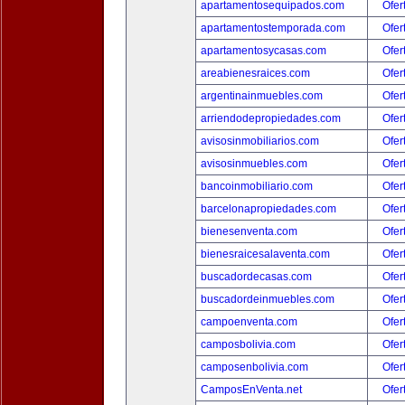
apartamentosequipados.com
Ofer
apartamentostemporada.com
Ofer
apartamentosycasas.com
Ofer
areabienesraices.com
Ofer
argentinainmuebles.com
Ofer
arriendodepropiedades.com
Ofer
avisosinmobiliarios.com
Ofer
avisosinmuebles.com
Ofer
bancoinmobiliario.com
Ofer
barcelonapropiedades.com
Ofer
bienesenventa.com
Ofer
bienesraicesalaventa.com
Ofer
buscadordecasas.com
Ofer
buscadordeinmuebles.com
Ofer
campoenventa.com
Ofer
camposbolivia.com
Ofer
camposenbolivia.com
Ofer
CamposEnVenta.net
Ofer