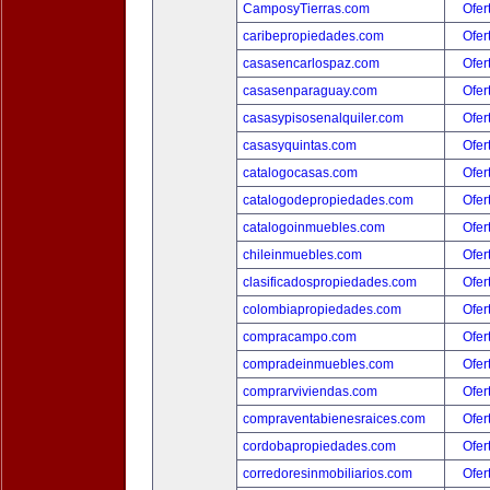
CamposyTierras.com
Ofer
caribepropiedades.com
Ofer
casasencarlospaz.com
Ofer
casasenparaguay.com
Ofer
casasypisosenalquiler.com
Ofer
casasyquintas.com
Ofer
catalogocasas.com
Ofer
catalogodepropiedades.com
Ofer
catalogoinmuebles.com
Ofer
chileinmuebles.com
Ofer
clasificadospropiedades.com
Ofer
colombiapropiedades.com
Ofer
compracampo.com
Ofer
compradeinmuebles.com
Ofer
comprarviviendas.com
Ofer
compraventabienesraices.com
Ofer
cordobapropiedades.com
Ofer
corredoresinmobiliarios.com
Ofer