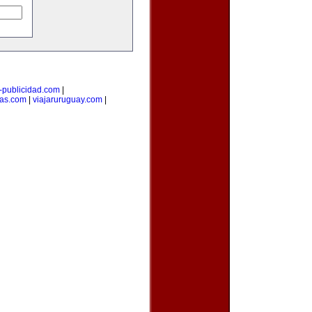
i-publicidad.com
|
ias.com
|
viajaruruguay.com
|