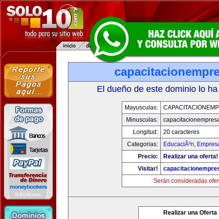
capacitacionempr
El dueño de este dominio lo ha
Mayusculas:
CAPACITACIONEM
Minusculas:
capacitacionempres
Longitud:
20 caracteres
Categorias:
EducaciÃ³n
,
Empresa
Precio:
Realizar una oferta!
Visitar!
capacitacionempre
Serán consideradas ofer
Realizar una Oferta