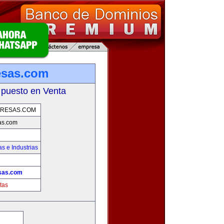
esas.com
 puesto en Venta
PRESAS.COM
as.com
s e Industrias
sas.com
tas