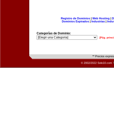
Registro de Dominios
|
Web Hosting
|
D
Dominios Expirados
|
Industrias
|
Indu
Categorías de Dominio:
[Pág. princi
** Precios expre
© 2002/2022 Solo10.com