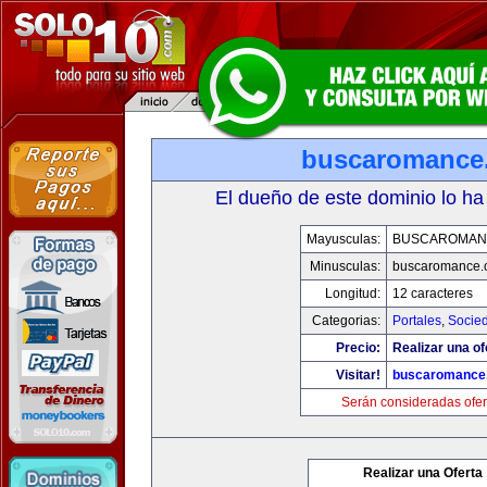
buscaromance
El dueño de este dominio lo ha
Mayusculas:
BUSCAROMAN
Minusculas:
buscaromance.
Longitud:
12 caracteres
Categorias:
Portales
,
Socie
Precio:
Realizar una of
Visitar!
buscaromance
Serán consideradas ofer
Realizar una Oferta