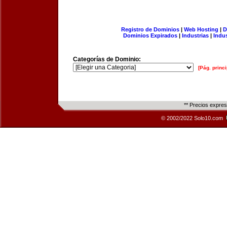
Registro de Dominios
|
Web Hosting
|
D
Dominios Expirados
|
Industrias
|
Indu
Categorías de Dominio:
[Pág. princi
** Precios expre
© 2002/2022 Solo10.com