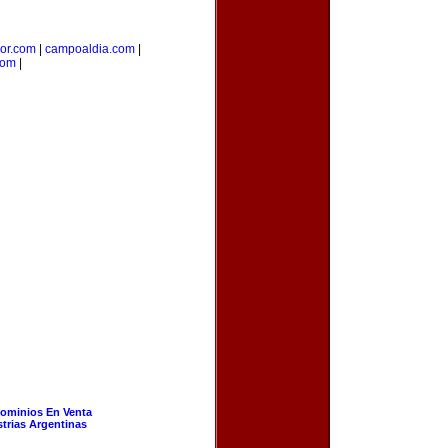
ior.com
|
campoaldia.com
|
com
|
ominios En Venta
strias Argentinas