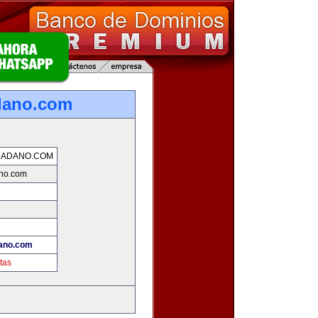
dano.com
DADANO.COM
no.com
ano.com
tas