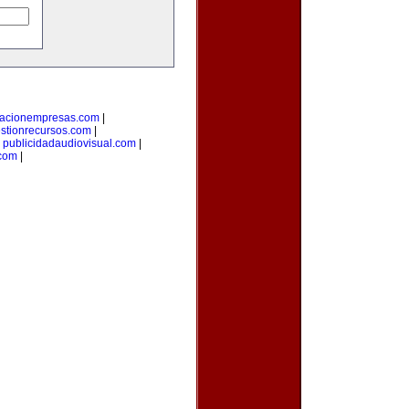
macionempresas.com
|
stionrecursos.com
|
|
publicidadaudiovisual.com
|
.com
|