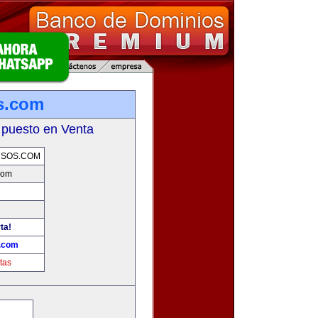
s.com
 puesto en Venta
RSOS.COM
com
ta!
s.com
tas