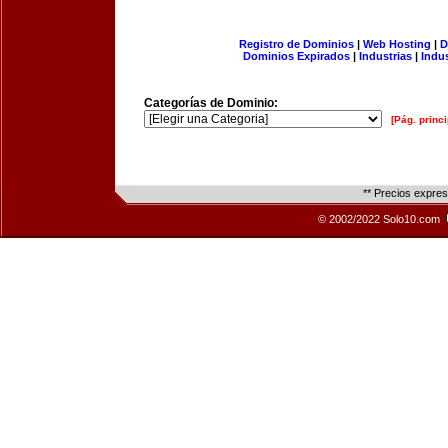
Registro de Dominios
|
Web Hosting
|
D
Dominios Expirados
|
Industrias
|
Indu
Categorías de Dominio:
[Pág. princi
** Precios expre
© 2002/2022 Solo10.com