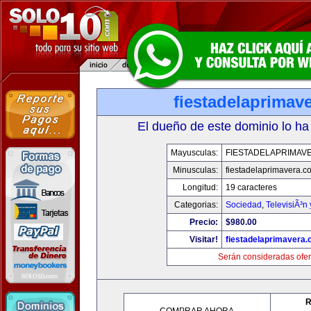
fiestadelaprimav
El dueño de este dominio lo ha
Mayusculas:
FIESTADELAPRIMAV
Minusculas:
fiestadelaprimavera.c
Longitud:
19 caracteres
Categorias:
Sociedad
,
TelevisiÃ³n
Precio:
$980.00
Visitar!
fiestadelaprimavera
Serán consideradas ofer
R