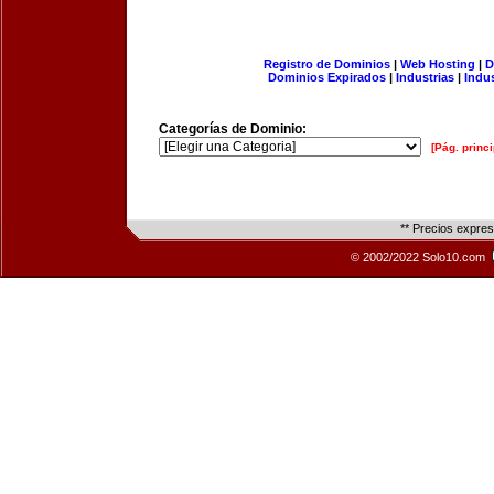
Registro de Dominios
|
Web Hosting
|
D
Dominios Expirados
|
Industrias
|
Indu
Categorías de Dominio:
[Pág. princi
** Precios expre
© 2002/2022 Solo10.com