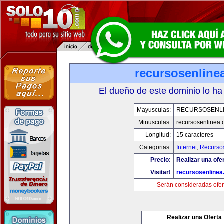
recursosenline
El dueño de este dominio lo ha
Mayusculas:
RECURSOSENL
Minusculas:
recursosenlinea
Longitud:
15 caracteres
Categorias:
Internet
,
Recurso
Precio:
Realizar una ofer
Visitar!
recursosenline
Serán consideradas ofer
Realizar una Oferta